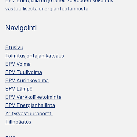
EPV Energialla on jo lähes 70 vuoden kokemus
vastuullisesta energiantuotannosta.
Navigointi
Etusivu
Toimitusjohtajan katsaus
EPV Voima
EPV Tuulivoima
EPV Aurinkovoima
EPV Lämpö
EPV Verkkoliiketoiminta
EPV Energianhallinta
Yritysvastuuraportti
Tilinpäätös