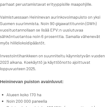
parhaat perustamistavat erityyppisille maapohjille.
Valmistuessaan Heininevan aurinkovoimapuisto on yksi
Suomen suurimmista. Noin 90 gigawattitunnin (GWh)
vuosituotannollaan se lisää EPV:n uusiutuvaa
sähköntuotantoa noin 6 prosenttia. Samalla vähenevät
myös hiilidioksidipäästöt.
Investointihankkeen on suunniteltu käynnistyvän vuoden
2023 aikana. Koekäyttö ja käyttöönotto ajoittuvat
loppuvuoteen 2025.
Heininevan puiston avainluvut:
Alueen koko 170 ha
Noin 200 000 paneelia