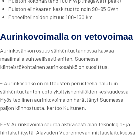
Puiston kokonaisteho 100 MWp (megawatt peak)
Puiston elinkaaren keskituotto noin 90–95 GWh
Paneelitelineiden pituus 100–150 km
Aurinkovoimalla on vetovoimaa
Aurinkosähkön osuus sähköntuotannossa kasvaa
maailmalla suhteellisesti eniten. Suomessa
kiinteistökohtainen aurinkosähkö on suosittua.
– Aurinkosähkö on mittausten perusteella halutuin
sähköntuotantomuoto yksityishenkilöiden keskuudessa.
Myös teollinen aurinkovoima on herättänyt Suomessa
paljon kiinnostusta, kertoo Kuitunen.
EPV Aurinkovoima seuraa aktiivisesti alan teknologia- ja
hintakehitystä. Alavuden Vuorennevan mittauslaitoksessa