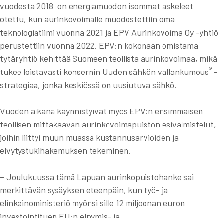
vuodesta 2018, on energiamuodon isommat askeleet
otettu, kun aurinkovoimalle muodostettiin oma
teknologiatiimi vuonna 2021 ja EPV Aurinkovoima Oy -yhtiö
perustettiin vuonna 2022. EPV:n kokonaan omistama
tytäryhtiö kehittää Suomeen teollista aurinkovoimaa, mikä
®
tukee loistavasti konsernin Uuden sähkön vallankumous
-
strategiaa, jonka keskiössä on uusiutuva sähkö.
Vuoden aikana käynnistyivät myös EPV:n ensimmäisen
teollisen mittakaavan aurinkovoimapuiston esivalmistelut,
joihin liittyi muun muassa kustannusarvioiden ja
elvytystukihakemuksen tekeminen.
– Joulukuussa tämä Lapuan aurinkopuistohanke sai
merkittävän sysäyksen eteenpäin, kun työ- ja
elinkeinoministeriö myönsi sille 12 miljoonan euron
investointituen EU:n elpymis- ja