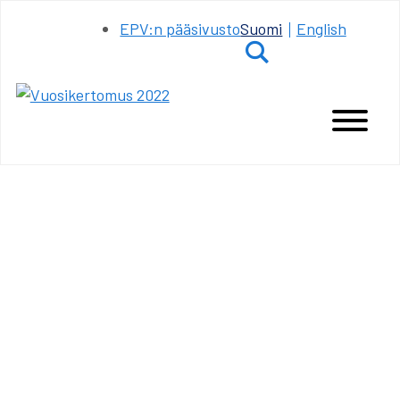
Siirry
EPV:n pääsivusto
Suomi
English
sisältöön
Hae
Main
Menu